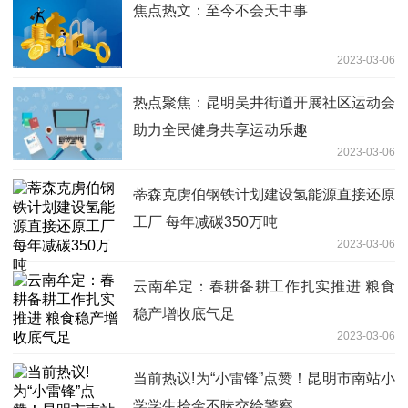
焦点热文：至今不会天中事
2023-03-06
热点聚焦：昆明吴井街道开展社区运动会
助力全民健身共享运动乐趣
2023-03-06
蒂森克虏伯钢铁计划建设氢能源直接还原
工厂 每年减碳350万吨
2023-03-06
云南牟定：春耕备耕工作扎实推进 粮食
稳产增收底气足
2023-03-06
当前热议!为“小雷锋”点赞！昆明市南站小
学学生拾金不昧交给警察