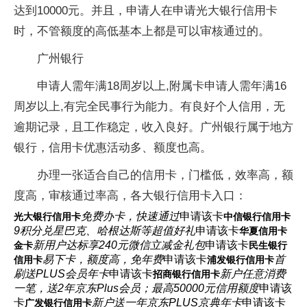
达到10000元。并且，申请人在申请光大银行信用卡
时，不管额度的高低基本上都是可以审核通过的。
广州银行
申请人需年满18周岁以上,附属卡申请人需年满16
周岁以上,有完全民事行为能力。有良好个人信用，无
逾期记录，且工作稳定，收入良好。广州银行属于地方
银行，信用卡优惠活动多、额度也高。
办理一张适合自己的信用卡，门槛低，效率高，额
度高，审核通过率高，各大银行信用卡入口：
免费办卡，快速通过
申请该卡
光大银行信用卡
中信银行信用卡
9积分兑星巴克、哈根达斯等超值好礼
申请该卡
华夏信用卡
新用户达标享240元微信立减金礼包
申请该卡
金卡
民生银行
易下卡，额度高，免年费
申请该卡
首
信用卡
浦发银行信用卡
刷送PLUS会员年卡
申请该卡
新户任意消费
招商银行信用卡
一笔，送2年京东Plus会员；最高50000元信用额度
申请该
卡
新户送一年京东PLUS京典年卡
申请该卡
广发银行信用卡