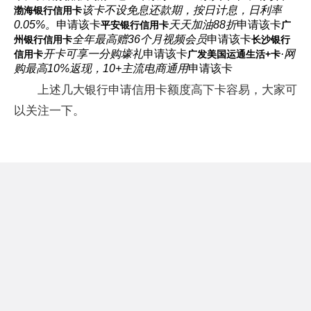
该卡不设免息还款期，按日计息，日利率
渤海银行信用卡
0.05%。
申请该卡
天天加油88折
申请该卡
平安银行信用卡
广
全年最高赠36个月视频会员
申请该卡
州银行信用卡
长沙银行
开卡可享一分购壕礼
申请该卡
·网
信用卡
广发美国运通生活+卡
购最高10%返现，10+主流电商通用
申请该卡
上述几大银行申请信用卡额度高下卡容易，大家可
以关注一下。