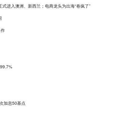
正式进入澳洲、新西兰；电商龙头为出海“卷疯了”
同
工作
9.7%
次加息50基点