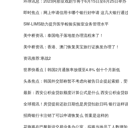
环球讯息：2023阿那亚戏剧节将于6月15日至6月25日举办
即时焦点：网上申请信用卡哪个银行好申请 这几大银行通
SW-LIMS助力提升医学检验实验室业务管理水平
美中桥资讯：泰国电子落地签办理流程来了！
美中桥资讯：香港、澳门恢复美宝旅行证换发办理了！
资讯推荐:寒战2
世界快看点丨韩国2月通胀率放缓至4.8% 创十个月新低
头条焦点：韩国外交部称暂不考虑向被告日企提起索赔，受
最新：西安公积金贷款额度计算公式是什么 西安公积金贷
全球视讯！房贷提前还款日期也是房贷扣款日吗 银行这样
招商银行卡注销了可以申请恢复么 答案是这样的
花旗将在巴黎新设交易业务办公室，拟将当地员工人数增加