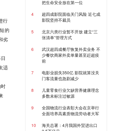
把生命安全放在第一位
4
超四成影院面临关门风险 近七成
影院坚持不裁员
进行
短的
5
北京六类行业暂不开放 建立“三
张清单”管理方式
和劣
6
武汉超四成餐厅恢复外卖业务 不
少餐饮商家外卖单量甚至赶超疫
每日
前
太适
7
电影业损失350亿 影院就算没关
门客流量也急剧减少
的时
8
儿童零食行业欠缺营养健康理念
来
多数未标注过敏源
9
全国物流行业表彰大会在京举行
全面培养高素质物流劳动者大军
10
海关总署：4月我国外贸进出口