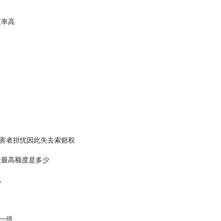
过率高
害者担忧因此失去索赔权
款最高额度是多少
说
一倍