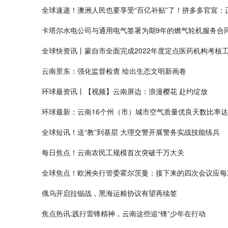
全球速递！澳洲人民也要享受“百亿补贴”了！拼多多官宣：
卡塔尔水电公司与通用电气签署为期9年的燃气轮机服务合
全球快资讯丨蒙自市全面完成2022年度定点医药机构考核
云南景东：强化监督检查 绘出生态文明新画卷
环球最资讯丨【视频】云南屏边：浪漫樱花 赴约绽放
环球最新：云南16个州（市）城市空气质量优良天数比率达9
全球短讯！送“教”到基层 大理交警开展警务实战技能练兵
每日焦点！云南农民工规模首次突破千万大关
全球焦点！欧洲央行管委霍尔茨曼：接下来的四次会议应每
俄乌开启拉锯战，黑海运粮协议有望再续签
焦点热讯:践行雷锋精神，云南这些追“锋”少年在行动