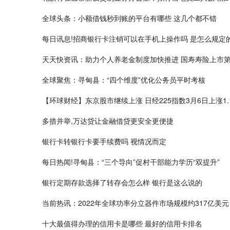
全球头条：小额借钱秒到账的平台有哪些 这几个都不错
每日讯息!招商银行卡注销可以在手机上操作吗 是怎么规定
天天快资讯：助力个人养老金制度加快推进 国寿寿险上市
全球聚焦：寻甸县：“四个维度”优化公务员平时考核
【环球财经】东京股市继续上涨 日经225指数3月6日上涨1.
多措并举,万达贷让金融借贷更安全更便捷
银行卡转银行卡要手续费吗 视情况而定
每日热闻!寻甸县：“三个导向”促村干部能力学历“双提升”
银行定期存款选择了转存会怎么样 银行是这么说的
当前热讯：2022年全球功率分立器件市场规模约317亿美元
十大最值得办理的信用卡是哪些 最好的信用卡排名