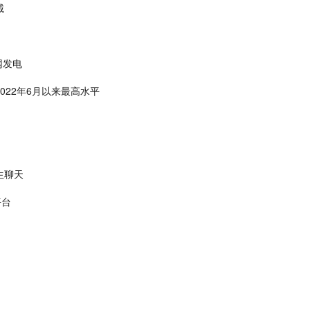
诚
网发电
022年6月以来最高水平
生聊天
平台