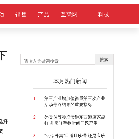
动
销售
产品
互联网
科技
下
搜索
本月热门新闻
1
第三产业增加值衡量第三次产业
活动最终结果的重要指标
2
外卖员等餐崩溃砸东西遭店家殴
选择
打 外卖骑手抢时间问题严重
要
3
“玩命外卖”且送且珍惜 还是应该