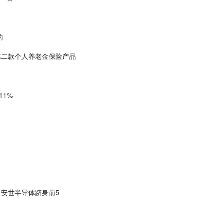
的
第二款个人养老金保险产品
11%
 安世半导体跻身前5