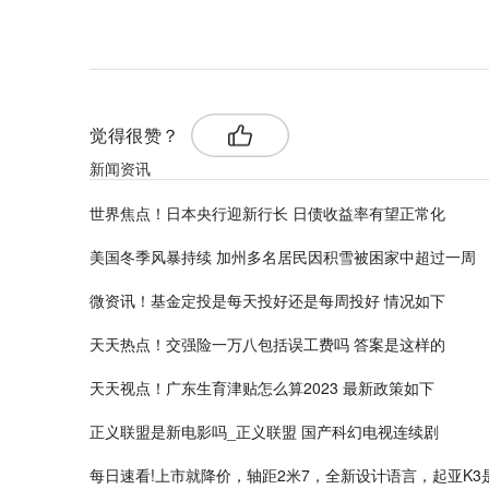
标签：
基金定投
的情况下
各有利弊
觉得很赞？
新闻资讯
世界焦点！日本央行迎新行长 日债收益率有望正常化
美国冬季风暴持续 加州多名居民因积雪被困家中超过一周
微资讯！基金定投是每天投好还是每周投好 情况如下
天天热点！交强险一万八包括误工费吗 答案是这样的
天天视点！广东生育津贴怎么算2023 最新政策如下
正义联盟是新电影吗_正义联盟 国产科幻电视连续剧
每日速看!上市就降价，轴距2米7，全新设计语言，起亚K