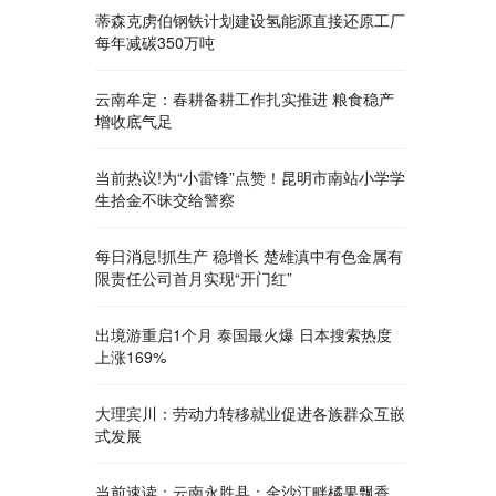
蒂森克虏伯钢铁计划建设氢能源直接还原工厂
每年减碳350万吨
云南牟定：春耕备耕工作扎实推进 粮食稳产
增收底气足
当前热议!为“小雷锋”点赞！昆明市南站小学学
生拾金不昧交给警察
每日消息!抓生产 稳增长 楚雄滇中有色金属有
限责任公司首月实现“开门红”
出境游重启1个月 泰国最火爆 日本搜索热度
上涨169%
大理宾川：劳动力转移就业促进各族群众互嵌
式发展
当前速读：云南永胜县：金沙江畔橘果飘香