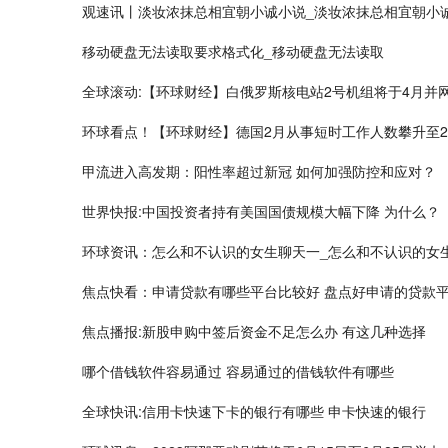
观速讯丨淡妆浓抹总相宜朝小诚小说_淡妆浓抹总相宜朝小
移动硬盘无法读取要求格式化_移动硬盘无法读取
全球滚动:【环球财经】白俄罗斯核电站2号机组将于4月并
环球看点！【环球财经】德国2月从事短时工作人数攀升至2
甲流进入高发期：阳性率超过新冠 如何加强防控和应对？
世界快报:中国投资者持有美国国债规模大幅下降 为什么？
环球资讯：怎么和不认识的女生聊天一_怎么和不认识的女
焦点快看：申请贷款有哪些平台比较好 盘点好申请的贷款
焦点播报:新股申购中签后资金不足怎么办 有这几种选择
哪个借钱软件容易通过 容易通过的借钱软件有哪些
全球快讯:信用卡快速下卡的银行有哪些 申卡快速的银行