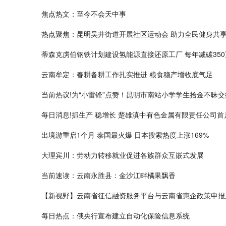
焦点热文：至今不会天中事
热点聚焦：昆明吴井街道开展社区运动会 助力全民健身共
蒂森克虏伯钢铁计划建设氢能源直接还原工厂 每年减碳350
云南牟定：春耕备耕工作扎实推进 粮食稳产增收底气足
当前热议!为“小雷锋”点赞！昆明市南站小学学生拾金不昧
每日消息!抓生产 稳增长 楚雄滇中有色金属有限责任公司首
出境游重启1个月 泰国最火爆 日本搜索热度上涨169%
大理宾川：劳动力转移就业促进各族群众互嵌式发展
当前速读：云南永胜县：金沙江畔橘果飘香
【新视野】云南省征信融资服务平台与云南省惠企政策申报
每日热点：俄央行宣布建立自动化保险信息系统